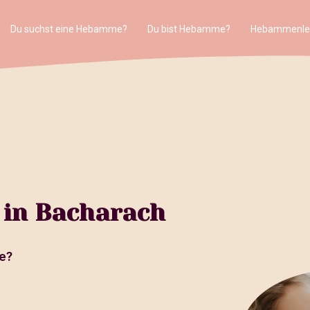
Du suchst eine Hebamme?
Du bist Hebamme?
Hebammenle
 in Bacharach
e?