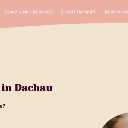
Du suchst eine Hebamme?
Du bist Hebamme?
Hebammenle
 in Dachau
e?