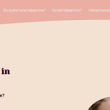
Du suchst eine Hebamme?
Du bist Hebamme?
Hebammenle
 in
e?