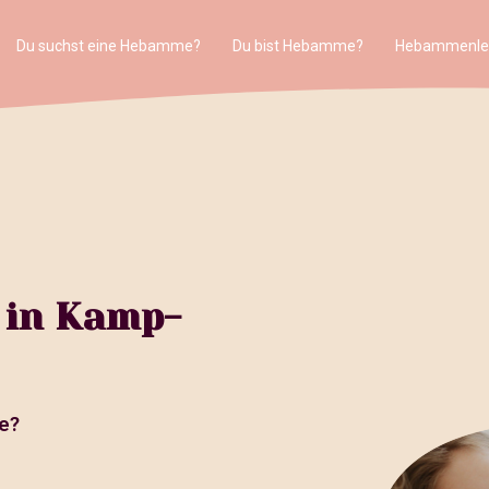
Du suchst eine Hebamme?
Du bist Hebamme?
Hebammenle
 in Kamp-
e?