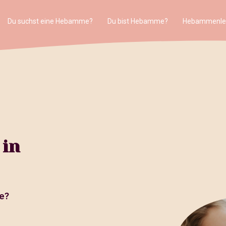
Du suchst eine Hebamme?
Du bist Hebamme?
Hebammenle
 in
e?