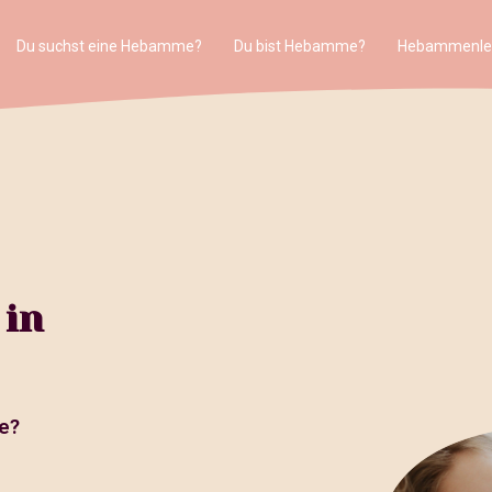
Du suchst eine Hebamme?
Du bist Hebamme?
Hebammenle
 in
e?