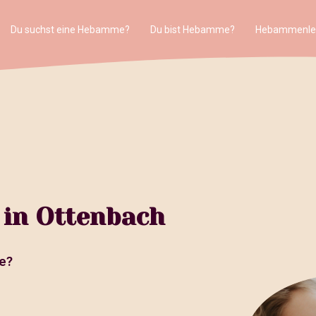
Du suchst eine Hebamme?
Du bist Hebamme?
Hebammenle
 in Ottenbach
e?