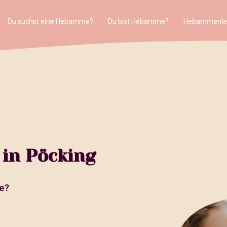
Du suchst eine Hebamme?
Du bist Hebamme?
Hebammenle
in Pöcking
e?