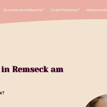
Du suchst eine Hebamme?
Du bist Hebamme?
Hebammenle
 in Remseck am
e?