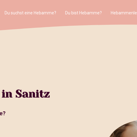
Du suchst eine Hebamme?
Du bist Hebamme?
Hebammenle
in Sanitz
e?