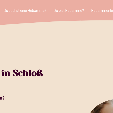
Du suchst eine Hebamme?
Du bist Hebamme?
Hebammenle
in Schloß
e?