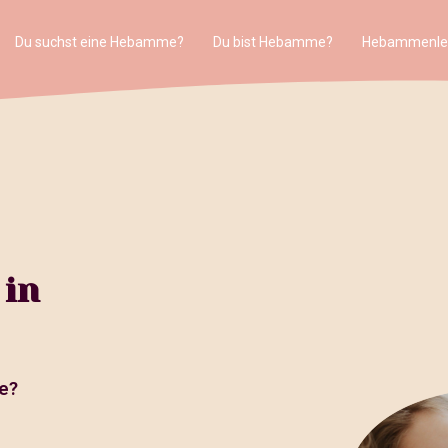
Du suchst eine Hebamme?
Du bist Hebamme?
Hebammenle
 in
e?