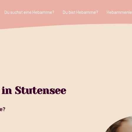
Du suchst eine Hebamme?
Du bist Hebamme?
Hebammenle
in Stutensee
e?