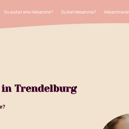
Du suchst eine Hebamme?
Du bist Hebamme?
Hebammenle
in Trendelburg
e?