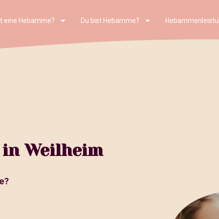
st eine Hebamme?
Du bist Hebamme?
Hebammenleistu
in Weilheim
e?